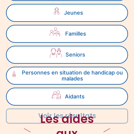
s
c
Jeunes
h
e
r
Familles
c
h
e
z
Seniors
u
n
e
Personnes en situation de handicap ou
a
malades
i
d
e
Aidants
p
o
u
Les aides
Voir les résultats
r
:
aux