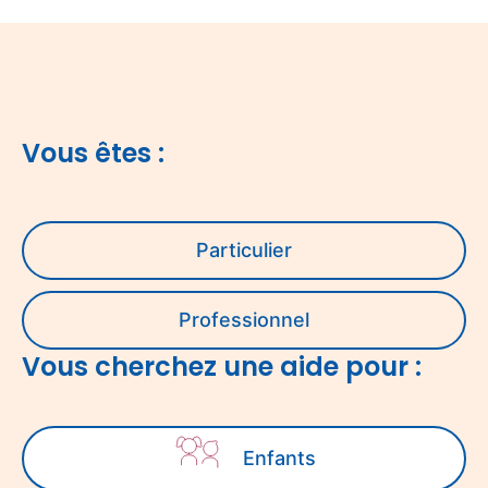
Vous êtes :
V
Particulier
o
u
s
ê
Professionnel
t
Vous cherchez une aide pour :
e
s
:
V
Enfants
o
u